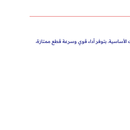
لماظة مفتوحة 4.5 بوصة من كوفيكس هتكون أداتك الأساسية. بتوفر أداء قوي وسرعة قطع ممتازة،