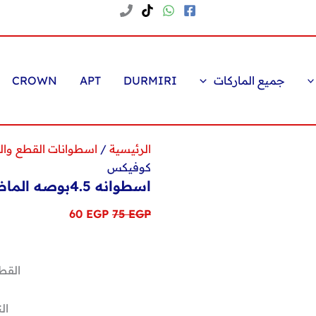
جميع الماركات
DURMIRI
APT
CROWN
الرئيسية
/
اسطوانات القطع وال
كوفيكس
اسطوانه 4.5بوصه الماظه مفتوحه من كوفيكس
السعر
السعر
60
EGP
75
EGP
الأصلي
الحالي
هو:
هو:
ا
60 EGP.
75 EGP.
القطر: 4.5 بوصة
ال