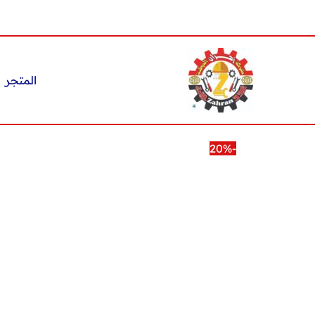
خطي
لى
لمحتوى
المتجر
-20%