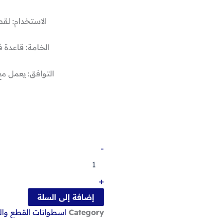
الاستخدام: لقط
الخامة: قاعدة 
التوافق: يعمل مع
كمية
-
اسطوانه
4.5بوصه
الماظه
+
مفتوحه
من
إضافة إلى السلة
كوفيكس
Category
اسطوانات القطع وا