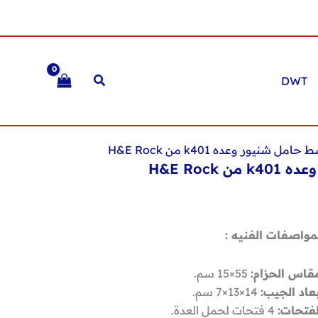
DWT
ل شنيور وعده k401 من H&E Rock
H&E Rock
مواصفات الفنيه :
قاس الحزام:
55×15 سم.
عاد الجيب:
14×13×7 سم.
لفتحات:
4 فتحات لحمل العدة.