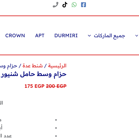
جميع الماركات
DURMIRI
APT
CROWN
الرئيسية
/
شنط عدة
/ حزام وسط حام
حزام وسط حامل شنيور وعده k401 من 
السعر
السعر
175
EGP
200
EGP
الأصلي
الحالي
هو:
هو:
ال
175 EGP.
200 EGP.
م
أب
عدد ا