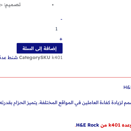
تصميم:
حز
كمية
-
حزام
وسط
حامل
+
شنيور
وعده
إضافة إلى السلة
k401
k401
SKU
Category
شنط عدة
من
H&E
Rock
مم لزيادة كفاءة العاملين في المواقع المختلفة. يتميز الحزام بق
عد
ه k401 من
H&E Rock
.