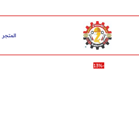
خطي
لى
لمحتوى
المتجر
-13%