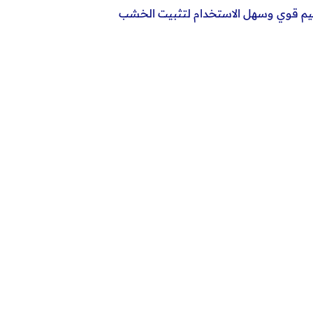
ليدوية 8/13 هي أداة أساسية في شنطتك. تصميم قوي وسهل الاستخدام لتثبيت الخشب