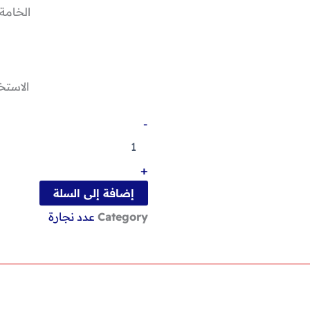
الخامة
الاستخ
كمية
-
دباسه
خشب
يدوي
+
8/13
إضافة إلى السلة
Category
عدد نجارة