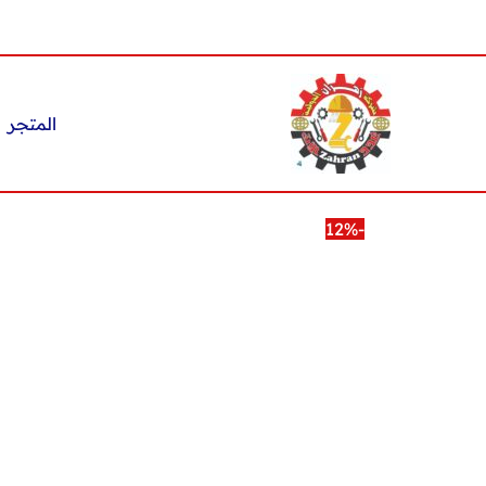
خطي
لى
لمحتوى
المتجر
-12%