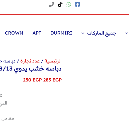
جميع الماركات
DURMIRI
APT
CROWN
الرئيسية
/
عدد نجارة
/ دباسه خش
دباسه خشب يدوي 8/13
السعر
السعر
250
EGP
285
EGP
الأصلي
الحالي
هو:
هو:
⚙️
250 EGP.
285 EGP.
النو
مقاس الدبابيس