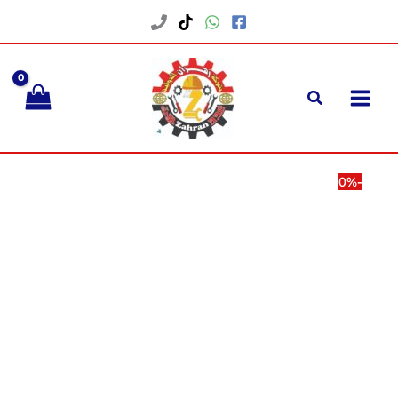
خطي
لى
لمحتوى
-0%