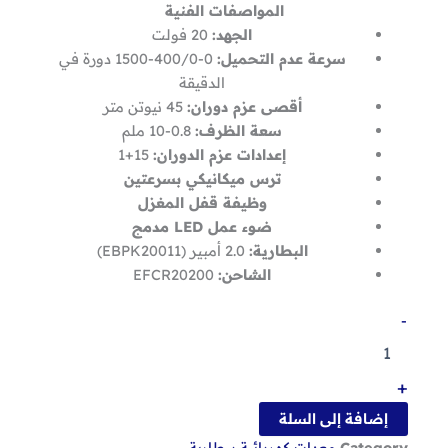
المواصفات الفنية
الجهد:
20 فولت
سرعة عدم التحميل:
0-400/0-1500 دورة في
الدقيقة
أقصى عزم دوران:
45 نيوتن متر
سعة الظرف:
0.8-10 ملم
إعدادات عزم الدوران:
15+1
ترس ميكانيكي بسرعتين
وظيفة قفل المغزل
ضوء عمل LED مدمج
البطارية:
2.0 أمبير (EBPK20011)
الشاحن:
EFCR20200
كمية
-
شنيور
إم
توب
+
20
فولت
إضافة إلى السلة
مع
Category
معدات كهربائية ببطارية