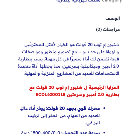
بطارية
2.0
أمبير
الوصف
وسرعتين
TH1153216
مراجعات (0)
شنيور إم توب 20 فولت هو الخيار الأمثل للمحترفين
والهواة على حد سواء، مع تصميم متطور ومواصفات
قوية تضمن لك أداءً متميزًا في كل مهمة. يتميز ببطارية
2.0 أمبير، وميكانيكية بسرعتين، مما يجعلها أداة متعددة
الاستخدامات للعديد من المشاريع
المنزلية والمهنية.
المزايا الرئيسية ل شنيور إم توب 20 فولت مع
بطارية 2.0 أمبير وسرعتين ECDL6200118
محرك قوي بجهد 20 فولت
: يوفر أداءً عاليًا
للعديد من المهام، من الحفر إلى تركيب
البراغي.
سرعة عدم التحميل:
0-400/0-1500 دورة