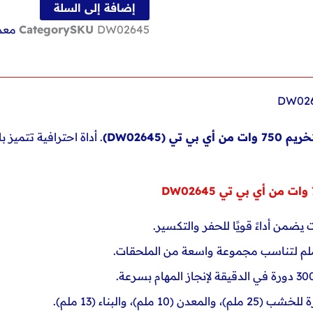
وات
إضافة إلى السلة
من
DW02645
SKU
Category
معدا
أي
بي
تي
DW02645
أي بي تي (
DW02645
)
. أداة احترافية تتميز ب
10 ملم)، والبناء (13 ملم).