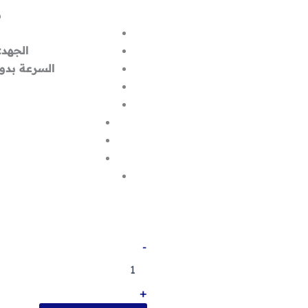
م
الجهد:
السرعة بدو
كمية
-
شنيور
تكسير
وتخريم
+
750