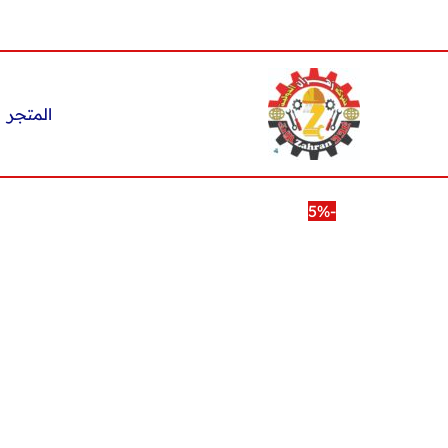
خطي
لى
لمحتوى
المتجر
-5%