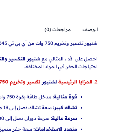
الوصف
مراجعات (0)
شنيور تكسير وتخريم 750 وات من أي بي تي DW02645
احصل على الأداء المثالي مع
شنيور التكسير والتخريم 750 وات من 
احتياجات الحفر في المواد المختلفة.
2.
المزايا الرئيسية
لشنيور
تكسير وتخريم 750 وات من أي بي تي DW02645
قوة مثالية:
مدخل طاقة بقوة 750 وات يضمن أداءً قويًا للحفر والتكسير.
تشاك كبير:
سعة تشاك تصل إلى 13 ملم لتناسب مجموعة واسعة من الملحقات.
سرعة عالية:
سرعة دوران تصل إلى 3000 دورة في الدقيقة لإنجاز المهام بسرعة.
متعدد الاستخدامات:
سعة حفر متميزة للخشب (25 ملم)، والمعدن (