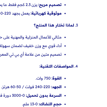
تصميم مريح:
يزن 2.3 كجم فقط، ما يجعله خفيف الوزن وسهل الاستخدام لفترات طويلة.
موثوقية كهربائية:
يعمل بجهد 220-240 فولت وتردد 50-60 هرتز، ما يجعله مستقرًا
3.
لماذا تختار هذا المنتج؟
مثالي للأعمال المنزلية والمهنية على ح
أداء قوي مع وزن خفيف لضمان سهولة 
تصميم متين من علامة أي بي تي المع
4.
المواصفات التقنية:
القوة:
750 وات.
الجهد:
220-240 فولت / 50-60 هرتز.
السرعة بدون تحميل:
0-3000 دورة في الدقيقة.
حجم التشاك:
0-13 ملم.