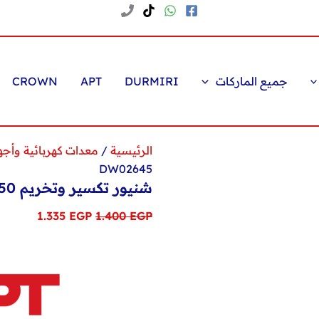
جميع الماركات
DURMIRI
APT
CROWN
الرئيسية
/
معدات كهربائية وأجه
DW02645
شنيور تكسير وتخريم 750 وات من أي بي تي DW02645
السعر
السعر
1.335
EGP
1.400
EGP
الأصلي
الحالي
هو:
هو:
1.335 EGP.
1.400 EGP.