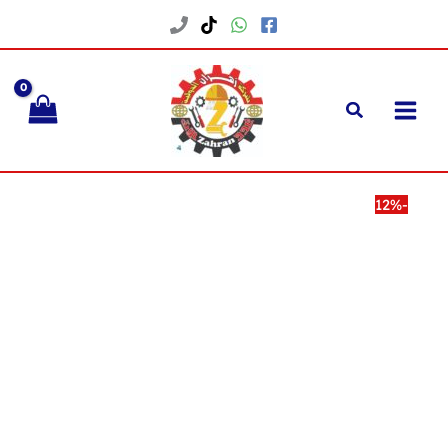
خطي
لى
لمحتوى
-12%