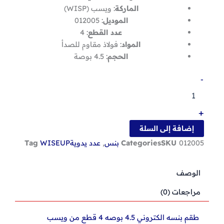
الماركة
: ويسب (WISP)
الموديل
: 012005
عدد القطع
: 4
المواد
: فولاذ مقاوم للصدأ
الحجم
: 4.5 بوصة
كمية
-
طقم
بنسه
الكتروني
+
4.5
بوصه
إضافة إلى السلة
4
012005
SKU
Categories
بنس
,
عدد يدوية
WISEUP
Tag
قطع
من
ويسب
الوصف
012005
مراجعات (0)
طقم بنسه الكتروني 4.5 بوصه 4 قطع من ويسب