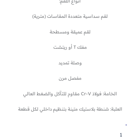
أنواع اللقم:
لقم سداسية متعددة المقاسات (مترية)
لقم عميقة ومسطحة
مفك T أو ريتشت
وصلة تمديد
مفصل مرن
الخامة: فولاذ Cr-V مقاوم للتآكل والضغط العالي
العلبة: شنطة بلاستيك متينة بتنظيم داخلي لكل قطعة
كمية
-
طقم
لقم