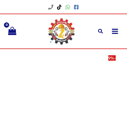
خطي
لى
لمحتوى
-9%