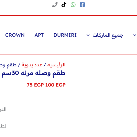
جميع الماركات
DURMIRI
APT
CROWN
الرئيسية
/
عدد يدوية
/ طقم وصله مرنه
طقم وصله مرنه 30سم 12قطعة
السعر
السعر
75
EGP
100
EGP
الأصلي
الحالي
هو:
هو:
ا
75 EGP.
100 EGP.
الن
الطول: 30 س