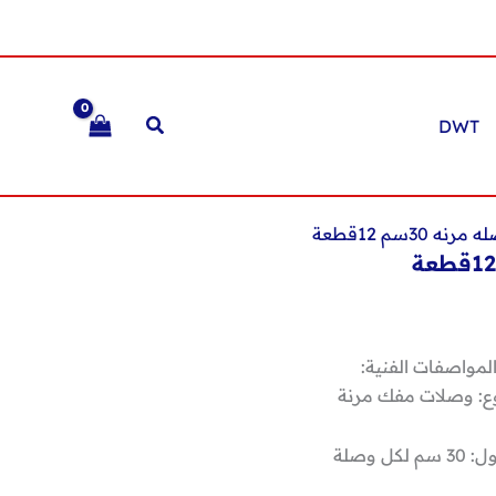
DWT
 30سم 12قطعة
لمواصفات الفنية:
وع: وصلات مفك مرنة
م لكل وصلة