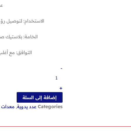
عدد
الاستخدام: لتوصيل رؤو
الخامة: بلاستيك ص
التوافق: مع أغلب 
كمية
-
طقم
وصله
مرنه
+
30سم
12قطعة
إضافة إلى السلة
Categories
عدد يدوية
,
معدات 