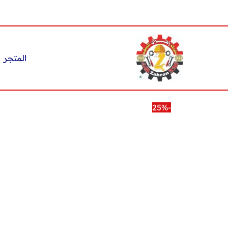
خطي
لى
لمحتوى
المتجر
-25%