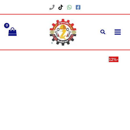
خطي
لى
لمحتوى
-12%