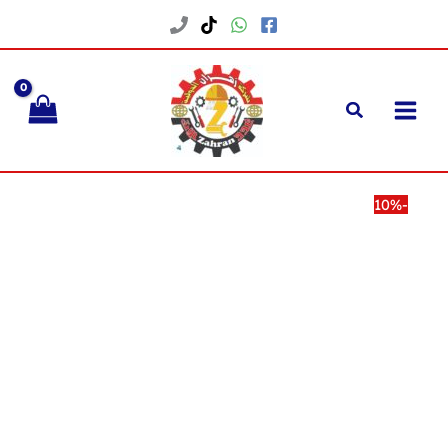
خطي
لى
لمحتوى
-10%