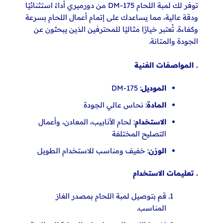
توفر لك لمبة اللحام DM-175 من دورميري أداءً استثنائيًا
ودقة عالية، مما يساعدك على إتمام أعمال اللحام بسرعة
وكفاءة. تُعتبر خيارًا مثاليًا للمحترفين الذين يبحثون عن
الجودة والمتانة.
. المواصفات الفنية
الموديل
: DM-175
المادة
: نحاس عالي الجودة
الاستخدام
: لحام الأنابيب، المعادن، وأعمال
التصليح المختلفة
الوزن
: خفيف ومناسب للاستخدام الطويل
. تعليمات الاستخدام
قم بتوصيل لمبة اللحام بمصدر الغاز
المناسب.