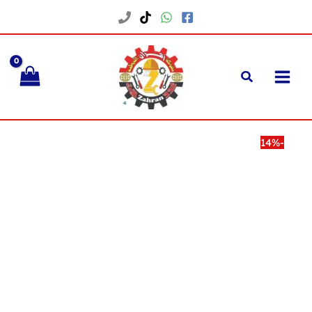
خطي
لى
لمحتوى
-14%