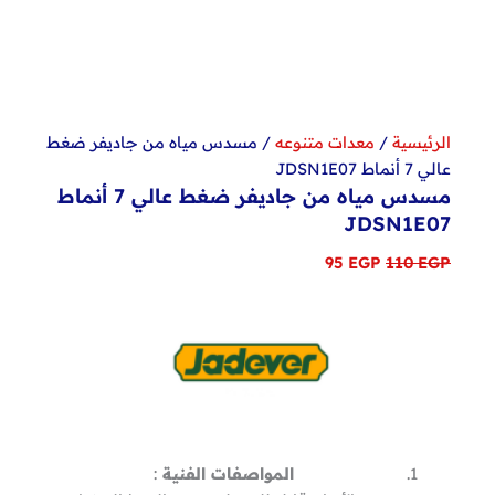
الرئيسية
/
معدات متنوعه
/ مسدس مياه من جاديفر ضغط
عالي 7 أنماط JDSN1E07
مسدس مياه من جاديفر ضغط عالي 7 أنماط
JDSN1E07
السعر
السعر
95
EGP
110
EGP
الأصلي
الحالي
هو:
هو:
95 EGP.
110 EGP.
المواصفات الفنية
: