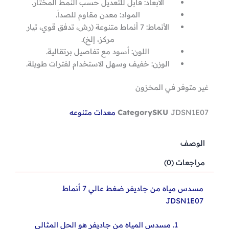
الأبعاد: قابل للتعديل حسب النمط المختار.
المواد: معدن مقاوم للصدأ.
الأنماط: 7 أنماط متنوعة (رش، تدفق قوي، تيار
مركز، إلخ).
اللون: أسود مع تفاصيل برتقالية.
الوزن: خفيف وسهل الاستخدام لفترات طويلة.
غير متوفر في المخزون
JDSN1E07
SKU
Category
معدات متنوعه
الوصف
مراجعات (0)
مسدس مياه من جاديفر ضغط عالي 7 أنماط
JDSN1E07
مسدس المياه من جاديفر هو الحل المثالي