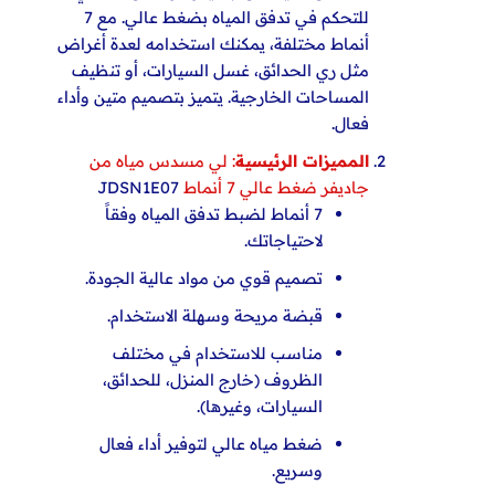
للتحكم في تدفق المياه بضغط عالي. مع 7
أنماط مختلفة، يمكنك استخدامه لعدة أغراض
مثل ري الحدائق، غسل السيارات، أو تنظيف
المساحات الخارجية. يتميز بتصميم متين وأداء
فعال.
المميزات الرئيسية
: لي مسدس مياه من
جاديفر ضغط عالي 7 أنماط
JDSN1E07
7 أنماط لضبط تدفق المياه وفقاً
لاحتياجاتك.
تصميم قوي من مواد عالية الجودة.
قبضة مريحة وسهلة الاستخدام.
مناسب للاستخدام في مختلف
الظروف (خارج المنزل، للحدائق،
السيارات، وغيرها).
ضغط مياه عالي لتوفير أداء فعال
وسريع.