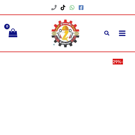
خطي
لى
لمحتوى
-29%