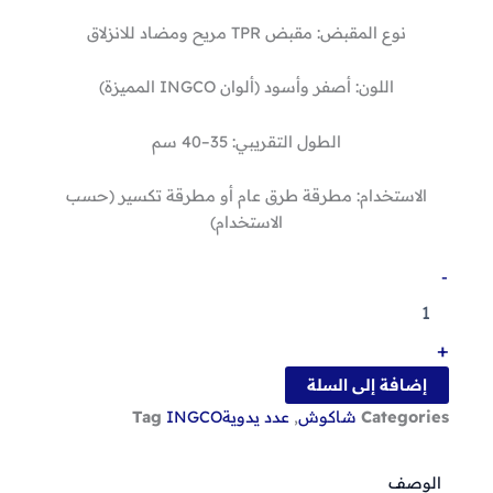
نوع المقبض: مقبض TPR مريح ومضاد للانزلاق
اللون: أصفر وأسود (ألوان INGCO المميزة)
الطول التقريبي: 35–40 سم
الاستخدام: مطرقة طرق عام أو مطرقة تكسير (حسب
الاستخدام)
كمية
-
مطرقه
1500جرام
من
+
انكو
إضافة إلى السلة
Categories
شاكوش
,
عدد يدوية
INGCO
Tag
الوصف