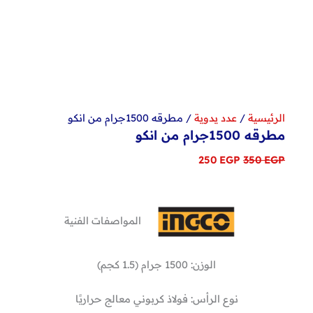
الرئيسية
/
عدد يدوية
/ مطرقه 1500جرام من انكو
مطرقه 1500جرام من انكو
السعر
السعر
250
EGP
350
EGP
الأصلي
الحالي
هو:
هو:
250 EGP.
350 EGP.
المواصفات الفنية
الوزن: 1500 جرام (1.5 كجم)
نوع الرأس: فولاذ كربوني معالج حراريًا