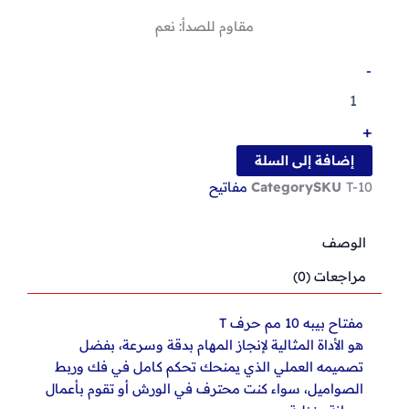
مقاوم للصدأ: نعم
كمية
-
مفتاح
بيبه
10
+
مم
حرف
إضافة إلى السلة
T
T-10
SKU
Category
مفاتيح
الوصف
مراجعات (0)
مفتاح بيبه 10 مم حرف T
هو الأداة المثالية لإنجاز المهام بدقة وسرعة، بفضل
تصميمه العملي الذي يمنحك تحكم كامل في فك وربط
الصواميل، سواء كنت محترف في الورش أو تقوم بأعمال