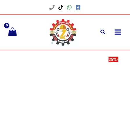
خطي
لى
لمحتوى
-25%