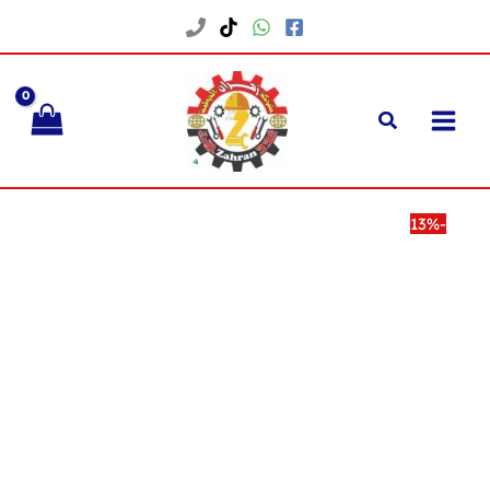
خطي
لى
لمحتوى
-13%