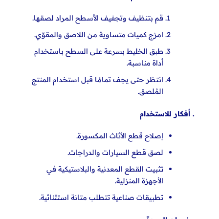
قم بتنظيف وتجفيف الأسطح المراد لصقها.
امزج كميات متساوية من اللاصق والمقوّي.
طبق الخليط بسرعة على السطح باستخدام
أداة مناسبة.
انتظر حتى يجف تمامًا قبل استخدام
المنتج
المُلصق.
. أفكار للاستخدام
إصلاح قطع الأثاث المكسورة.
لصق قطع السيارات والدراجات.
تثبيت القطع المعدنية والبلاستيكية في
الأجهزة المنزلية.
تطبيقات صناعية تتطلب
متانة استثنائية.