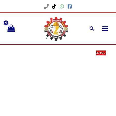
خطي
لى
لمحتوى
-40%