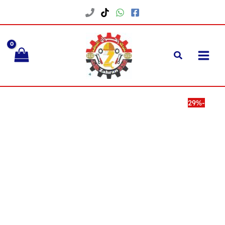
خطي
لى
لمحتوى
-29%