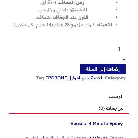
زمن الجفاف:
4 دقائق.
التطبيق:
داخلي وخارجي.
اللون عند الجفاف:
شفاف.
التعبئة:
أنبوب مزدوج 28 جرام (14 جرام لكل مكون).
كمية
-
Eposeal
4
Minute
+
Epoxy
لحام
إضافة إلى السلة
حديد
Category
اللاصقات والعوازل
EPOBOND
Tag
ايبوكسي
اصفر
الوصف
مراجعات (0)
Eposeal 4 Minute Epoxy